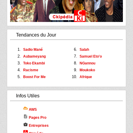
Tendances du Jour
Sadio Mané
Salah
Aubameyang
Samuel Eto'o
Toko Ekambi
NGannou
Racisme
Moukoko
Boost For Me
Afrique
Infos Utiles
AWS
description
Pages Pro
business_center
Entreprises