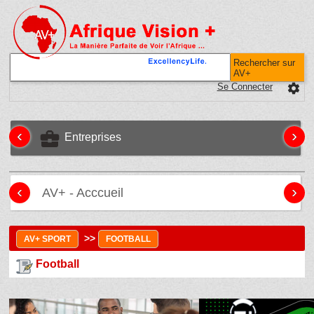
Rechercher sur
AV+
Se Connecter
settings
‹
›
business_center
Entreprises
‹
›
AV+ - Acccueil
>>
AV+ SPORT
FOOTBALL
Football