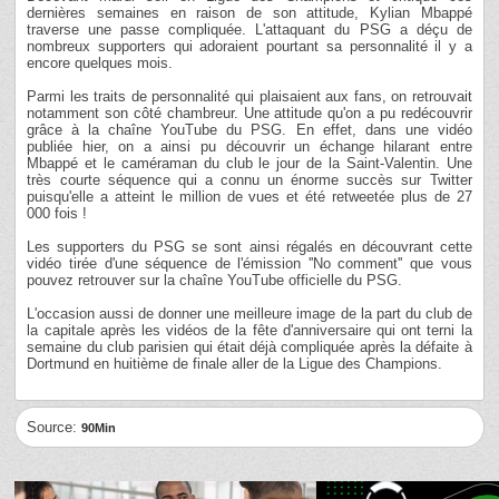
dernières semaines en raison de son attitude, Kylian Mbappé
traverse une passe compliquée. L'attaquant du PSG a déçu de
nombreux supporters qui adoraient pourtant sa personnalité il y a
encore quelques mois.
Parmi les traits de personnalité qui plaisaient aux fans, on retrouvait
notamment son côté chambreur. Une attitude qu'on a pu redécouvrir
grâce à la chaîne YouTube du PSG. En effet, dans une vidéo
publiée hier, on a ainsi pu découvrir un échange hilarant entre
Mbappé et le caméraman du club le jour de la Saint-Valentin. Une
très courte séquence qui a connu un énorme succès sur Twitter
puisqu'elle a atteint le million de vues et été retweetée plus de 27
000 fois !
Les supporters du PSG se sont ainsi régalés en découvrant cette
vidéo tirée d'une séquence de l'émission ''No comment'' que vous
pouvez retrouver sur la chaîne YouTube officielle du PSG.
L'occasion aussi de donner une meilleure image de la part du club de
la capitale après les vidéos de la fête d'anniversaire qui ont terni la
semaine du club parisien qui était déjà compliquée après la défaite à
Dortmund en huitième de finale aller de la Ligue des Champions.
Source:
90Min