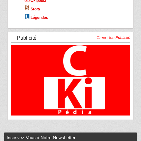
Ckipédia
Story
Légendes
Publicité
Créer Une Publicité
Inscrivez-Vous à Notre NewsLetter