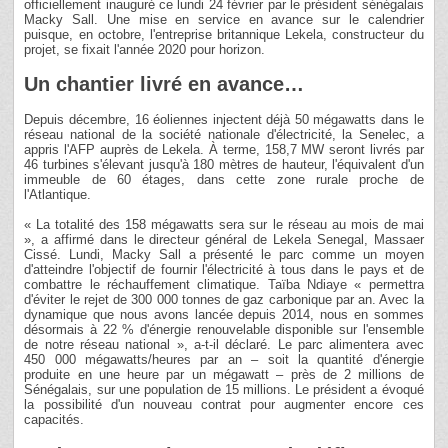
officiellement inauguré ce lundi 24 février par le président sénégalais
Macky Sall. Une mise en service en avance sur le calendrier
puisque, en octobre, l'entreprise britannique Lekela, constructeur du
projet, se fixait l'année 2020 pour horizon.
Un chantier livré en avance…
Depuis décembre, 16 éoliennes injectent déjà 50 mégawatts dans le
réseau national de la société nationale d'électricité, la Senelec, a
appris l'AFP auprès de Lekela. À terme, 158,7 MW seront livrés par
46 turbines s'élevant jusqu'à 180 mètres de hauteur, l'équivalent d'un
immeuble de 60 étages, dans cette zone rurale proche de
l'Atlantique.
« La totalité des 158 mégawatts sera sur le réseau au mois de mai
», a affirmé dans le directeur général de Lekela Senegal, Massaer
Cissé. Lundi, Macky Sall a présenté le parc comme un moyen
d'atteindre l'objectif de fournir l'électricité à tous dans le pays et de
combattre le réchauffement climatique. Taïba Ndiaye « permettra
d'éviter le rejet de 300 000 tonnes de gaz carbonique par an. Avec la
dynamique que nous avons lancée depuis 2014, nous en sommes
désormais à 22 % d'énergie renouvelable disponible sur l'ensemble
de notre réseau national », a-t-il déclaré. Le parc alimentera avec
450 000 mégawatts/heures par an – soit la quantité d'énergie
produite en une heure par un mégawatt – près de 2 millions de
Sénégalais, sur une population de 15 millions. Le président a évoqué
la possibilité d'un nouveau contrat pour augmenter encore ces
capacités.