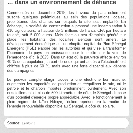
… dans un environnement de défiance
Commencés en décembre 2018, les travaux du parc éolien ont
suscité quelques polémiques au sein des populations locales,
propriétaires des champs sur lesquels le site s'est implanté. En
échange, la société de construction a proposé une indemnisation à
410 agriculteurs, à hauteur de 3 millions de francs CFA par hectare
touché, soit 5 000 euros. Mais face au peu d'emplois généré sur
place, les habitants des localités alentour sont amers. Le
développement énergétique est un chapitre capital du Plan Sénégal
Emergent (PSE) élaboré par les autorités et qui vise à transformer
l'économie du pays en croissance pour le mettre sur la voie de
l'émergence d'ici à 2025. Dans un état où la pauvreté affecte environ
40 % de la population, la part de ceux qui ont accès à l'électricité est
chiffrée à plus de 60 %, mais avec une forte disparité aux dépens
des campagnes.
Le pouvoir compte élargir l'accès à une électricité bon marché,
augmenter les capacités de production et rééquilibrer le mix, où le
pétrole et le charbon importés prédominent lourdement. Avec son
ensoleillement et plus de 500 kilomètres de côte, le Sénégal dispose
d'un potentiel d'énergie propre appréciable. Avec le fonctionnement à
plein régime de Taïba Ndiaye, l'éolien représentera la moitié de
l'énergie renouvelable disponible au Sénégal, à côté du solaire.
Source:
Le Point