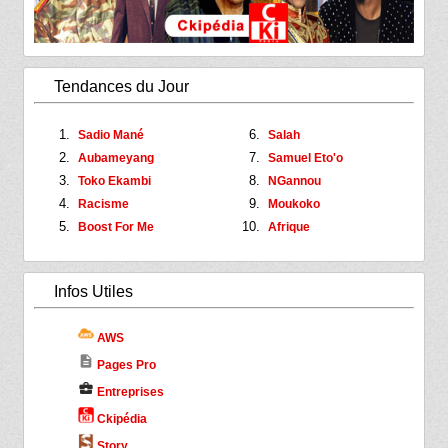
Tendances du Jour
Sadio Mané
Salah
Aubameyang
Samuel Eto'o
Toko Ekambi
NGannou
Racisme
Moukoko
Boost For Me
Afrique
Infos Utiles
AWS
description
Pages Pro
business_center
Entreprises
Ckipédia
Story