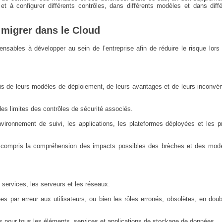
 et à configurer différents contrôles, dans différents modèles et dans diff
migrer dans le Cloud
nsables à développer au sein de l’entreprise afin de réduire le risque lors
 de leurs modèles de déploiement, de leurs avantages et de leurs inconvén
s limites des contrôles de sécurité associés.
vironnement de suivi, les applications, les plateformes déployées et les p
y compris la compréhension des impacts possibles des brèches et des mod
es services, les serveurs et les réseaux.
ées par erreur aux utilisateurs, ou bien les rôles erronés, obsolètes, en dou
ès pour tous les éléments, services et applications de stockage de données.