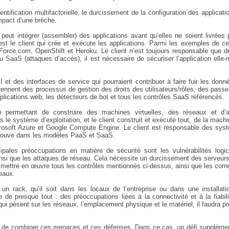
ntification multifactorielle, le durcissement de la configuration des applicati
impact d’une brèche.
eut intégrer (assembler) des applications avant qu’elles ne soient livrées 
’est le client qui crée et exécute les applications. Parmi les exemples de c
orce.com, OpenShift et Heroku. Le client n’est toujours responsable que d
SaaS (attaques d’accès), il est nécessaire de sécuriser l’application elle
et des interfaces de service qui pourraient contribuer à faire fuir les donn
ennent des processus de gestion des droits des utilisateurs/rôles, des passe
plications web, les détecteurs de bot et tous les contrôles SaaS référencés.
permettant de construire des machines virtuelles, des réseaux et d’a
us le système d’exploitation, et le client construit et exécute tout, de la mach
osoft Azure et Google Compute Engine. Le client est responsable des sys
e trouve dans les modèles PaaS et SaaS.
les préoccupations en matière de sécurité sont les vulnérabilités logici
ainsi que les attaques de réseau. Cela nécessite un durcissement des serveur
c mettre en œuvre tous les contrôles mentionnés ci-dessus, ainsi que les corre
eaux.
un rack, qu’il soit dans les locaux de l’entreprise ou dans une installati
 de presque tout : des préoccupations liées à la connectivité et à la fiabil
i pèsent sur les réseaux, l’emplacement physique et le matériel, il faudra p
re de combiner ces menaces et ces défenses. Dans ce cas, un défi supplémen