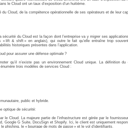
 dans le Cloud ont un taux d’exposition d’un huitième.
é du Cloud, de la compétence opérationnelle de ses opérateurs et de leur ca
a sécurité du Cloud est la façon dont l’entreprise va y migrer ses application
 lift & shift » en anglais), qui outre le fait qu’elle entraîne trop souve
ilités historiques présentes dans l’application.
loud pour assurer une défense optimale ?
noter qu’il n’existe pas un environnement Cloud unique. La définition du 
 énumère trois modèles de services Cloud :
unautaire, public et hybride.
e optique de sécurité:
ar le Cloud. La majeure partie de l’infrastructure est gérée par le fournisseu
, Google G Suite, DocuSign et Shopify. Ici, le client est uniquement respo
 phishing, le « bourrage de mots de passe » et le vol d’identifiants.