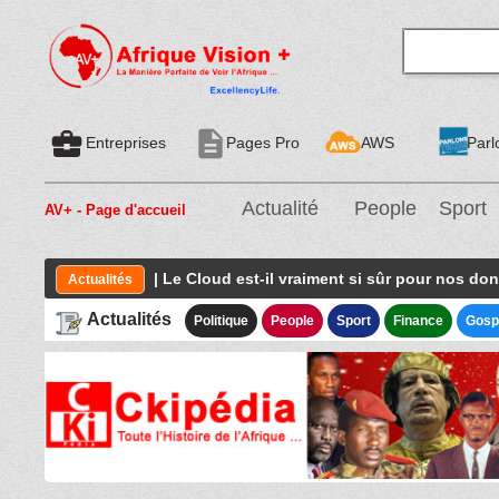
business_center
description
Entreprises
Pages Pro
AWS
Parl
Actualité
People
Sport
AV+ - Page d'accueil
| Le Cloud est-il vraiment si sûr pour nos do
Actualités
Actualités
Politique
People
Sport
Finance
Gosp