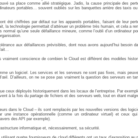
ouvé sa place comme allié stratégique. Jadis, la cause principale des pert
dinateurs portables… souvent oubliés sur les banquettes arrière des taxis o
t été chiffrées par défaut sur les appareils portables, faisant de leur per
, la technologie permettait d’atténuer un problème très humain, et cela a re
s normal qu’une seule défaillance mineure, comme l’oubli d’un ordinateur po
rganisation.
lérance aux défaillances prévisibles, dont nous avons aujourd’hui besoin d
fait…
rs vraiment conscience de combien le Cloud est différent des modèles histo
comme un logiciel. Les services et les serveurs ne sont pas fixes, mais peuv
n d’œil. D’ailleurs, on ne se pose pas vraiment la question des serveurs en ta
ue ceux déployés historiquement dans les locaux de l’entreprise. Par exempl
vent à la fois du partage de fichiers et des serveurs web, tout en étant malgr
eurs dans le Cloud – ils sont remplacés par les nouvelles versions des logicie
 par une instance opérationnelle (comme un ordinateur virtuel) et ceux qui
travers des API par exemple).
rastructure informatique et, nécessairement, sa sécurité.
utilisant quatre fournisseurs de cloud différents ont un taux d’exposition au 