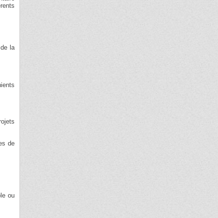
érents
 de la
ients
rojets
es de
ble ou