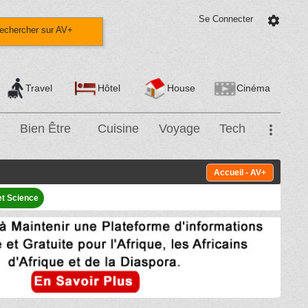
Se Connecter
settings
echercher sur AV+
Travel
Hôtel
House
Cinéma
Bien Être
Cuisine
Voyage
Tech
more_vert
Accueil - AV+
et Science