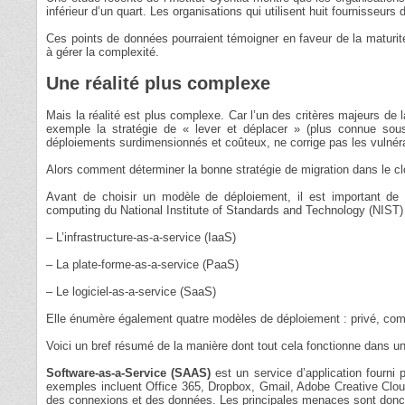
inférieur d’un quart. Les organisations qui utilisent huit fournisseurs
Ces points de données pourraient témoigner en faveur de la maturit
à gérer la complexité.
Une réalité plus complexe
Mais la réalité est plus complexe. Car l’un des critères majeurs de l
exemple la stratégie de « lever et déplacer » (plus connue sous «
déploiements surdimensionnés et coûteux, ne corrige pas les vulnérab
Alors comment déterminer la bonne stratégie de migration dans le c
Avant de choisir un modèle de déploiement, il est important de 
computing du National Institute of Standards and Technology (NIST)
– L’infrastructure-as-a-service (IaaS)
– La plate-forme-as-a-service (PaaS)
– Le logiciel-as-a-service (SaaS)
Elle énumère également quatre modèles de déploiement : privé, comm
Voici un bref résumé de la manière dont tout cela fonctionne dans un
Software-as-a-Service (SAAS)
est un service d’application fourni p
exemples incluent Office 365, Dropbox, Gmail, Adobe Creative Cloud
des connexions et des données. Les principales menaces sont donc le