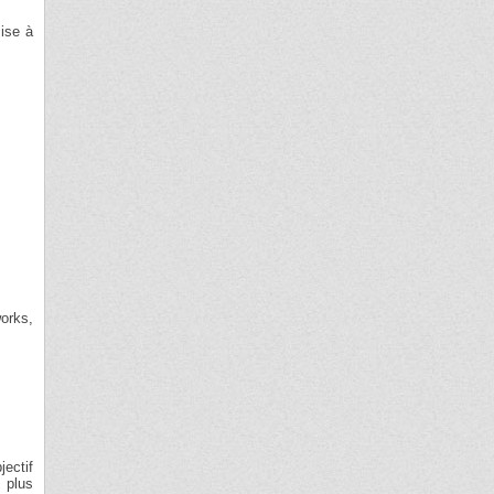
mise à
orks,
jectif
 plus