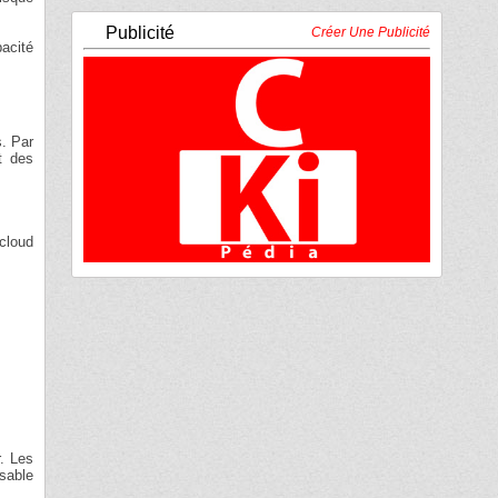
Publicité
Créer Une Publicité
pacité
s. Par
nt des
cloud
r. Les
nsable