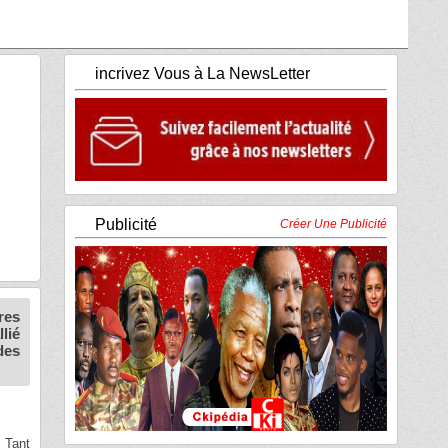
incrivez Vous à La NewsLetter
Publicité
Créer Une Publicité
res
lié
des
. Tant