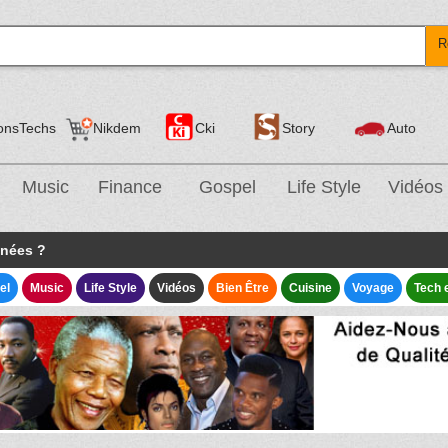
R
onsTechs
Nikdem
Cki
Story
Auto
Music
Finance
Gospel
Life Style
Vidéos
nnées ?
el
Music
Life Style
Vidéos
Bien Être
Cuisine
Voyage
Tech 