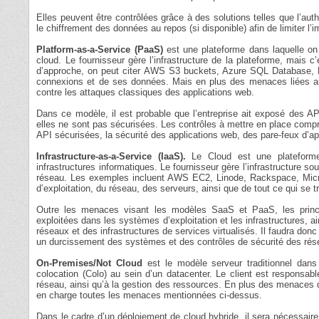
Elles peuvent être contrôlées grâce à des solutions telles que l’authe
le chiffrement des données au repos (si disponible) afin de limiter l’
Platform-as-a-Service (PaaS)
est une plateforme dans laquelle on p
cloud. Le fournisseur gère l’infrastructure de la plateforme, mais c
d’approche, on peut citer AWS S3 buckets, Azure SQL Database, F
connexions et de ses données. Mais en plus des menaces liées au 
contre les attaques classiques des applications web.
Dans ce modèle, il est probable que l’entreprise ait exposé des API 
elles ne sont pas sécurisées. Les contrôles à mettre en place compr
API sécurisées, la sécurité des applications web, des pare-feux d’ap
Infrastructure-as-a-Service (IaaS).
Le Cloud est une plateforme 
infrastructures informatiques. Le fournisseur gère l’infrastructure so
réseau. Les exemples incluent AWS EC2, Linode, Rackspace, Micr
d’exploitation, du réseau, des serveurs, ainsi que de tout ce qui s
Outre les menaces visant les modèles SaaS et PaaS, les principa
exploitées dans les systèmes d’exploitation et les infrastructures, 
réseaux et des infrastructures de services virtualisés. Il faudra don
un durcissement des systèmes et des contrôles de sécurité des rés
On-Premises/Not Cloud
est le modèle serveur traditionnel dans 
colocation (Colo) au sein d’un datacenter. Le client est responsable
réseau, ainsi qu’à la gestion des ressources. En plus des menaces qu
en charge toutes les menaces mentionnées ci-dessus.
Dans le cadre d’un déploiement de cloud hybride, il sera nécessai