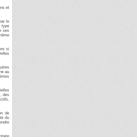
ons et
par le
e type
e ses
-même
ées si
relles
utres
ine au
tèmes
elles
s, des
ctifs,
on de
ité du
rendre
taire