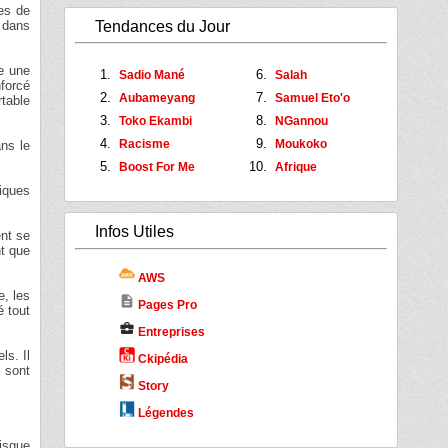
es de
Tendances du Jour
u dans
te une
Sadio Mané
Salah
nforcé
Aubameyang
Samuel Eto'o
rtable
Toko Ekambi
NGannou
Racisme
Moukoko
ans le
Boost For Me
Afrique
riques
Infos Utiles
ent se
nt que
AWS
e, les
description
Pages Pro
é tout
business_center
Entreprises
ls. Il
Ckipédia
 sont
Story
Légendes
risque