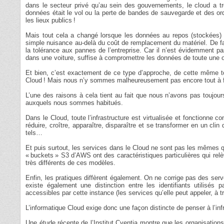
dans le secteur privé qu’au sein des gouvernements, le cloud a tr
données était le vol ou la perte de bandes de sauvegarde et des or
les lieux publics !
Mais tout cela a changé lorsque les données au repos (stockées) on
simple nuisance au-delà du coût de remplacement du matériel. De fait
la tolérance aux pannes de l’entreprise. Car il n’est évidemment pa
dans une voiture, suffise à compromettre les données de toute une o
Et bien, c’est exactement de ce type d’approche, de cette même to
Cloud ! Mais nous n’y sommes malheureusement pas encore tout à 
L’une des raisons à cela tient au fait que nous n’avons pas toujou
auxquels nous sommes habitués.
Dans le Cloud, toute l’infrastructure est virtualisée et fonctionne 
réduire, croître, apparaître, disparaître et se transformer en un cli
tels…
Et puis surtout, les services dans le Cloud ne sont pas les mêmes q
« buckets » S3 d’AWS ont des caractéristiques particulières qui relè
très différents de ces modèles.
Enfin, les pratiques diffèrent également. On ne corrige pas des serv
existe également une distinction entre les identifiants utilisés
accessibles par cette instance (les services qu’elle peut appeler, à 
L’informatique Cloud exige donc une façon distincte de penser à l’inf
Une étude récente de l’Institut Cyentia montre que les organisations 