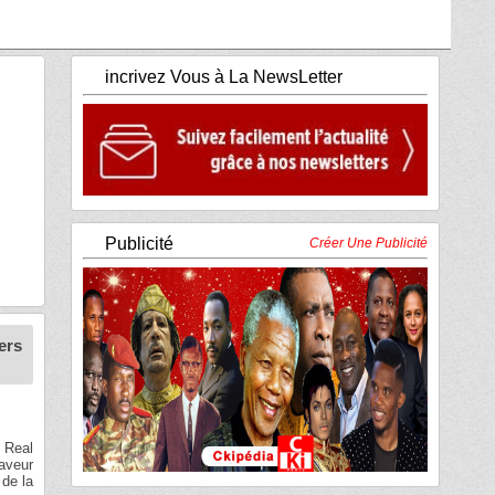
incrivez Vous à La NewsLetter
Publicité
Créer Une Publicité
ers
a Real
aveur
 de la