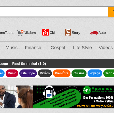
R
onsTechs
Nikdem
Cki
Story
Auto
Music
Finance
Gospel
Life Style
Vidéos
Barça – Real Sociedad (1-0)
el
Music
Life Style
Vidéos
Bien Être
Cuisine
Voyage
Tech 