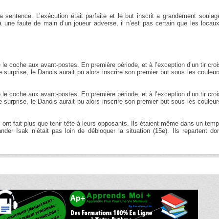
a sentence. L’exécution était parfaite et le but inscrit a grandement soula
 une faute de main d’un joueur adverse, il n’est pas certain que les locau
e coche aux avant-postes. En première période, et à l’exception d’un tir cro
ire surprise, le Danois aurait pu alors inscrire son premier but sous les couleu
e coche aux avant-postes. En première période, et à l’exception d’un tir cro
ire surprise, le Danois aurait pu alors inscrire son premier but sous les couleu
ont fait plus que tenir tête à leurs opposants. Ils étaient même dans un temp
er Isak n’était pas loin de débloquer la situation (15e). Ils repartent do