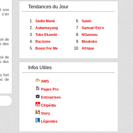
Tendances du Jour
gé son
x s’en
Sadio Mané
Salah
Aubameyang
Samuel Eto'o
Toko Ekambi
NGannou
isé de
Racisme
Moukoko
rs des
Boost For Me
Afrique
isé de
rs des
Infos Utiles
s fort
nc de
AWS
description
Pages Pro
business_center
Entreprises
Ckipédia
Story
Légendes