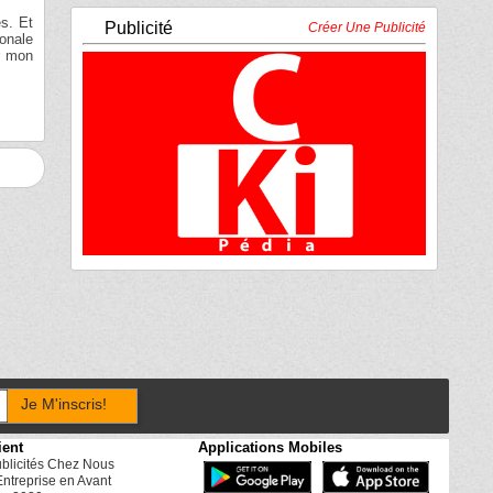
es. Et
Publicité
Créer Une Publicité
ionale
r mon
Je M'inscris!
ient
Applications Mobiles
ublicités Chez Nous
Entreprise en Avant