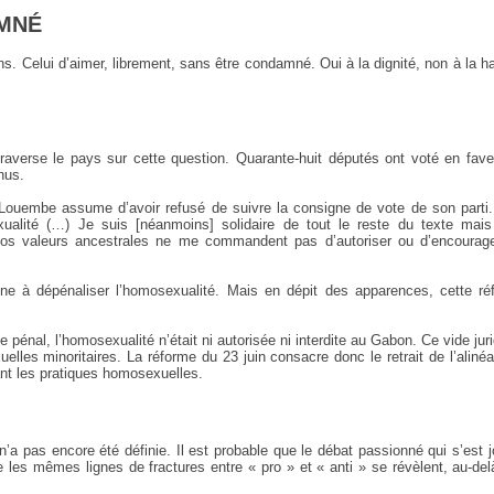
AMNÉ
s. Celui d’aimer, librement, sans être condamné. Oui à la dignité, non à la h
traverse le pays sur cette question. Quarante-huit députés ont voté en fav
nus.
Louembe assume d’avoir refusé de suivre la consigne de vote de son parti.
xualité (…) Je suis [néanmoins] solidaire de tout le reste du texte mai
 nos valeurs ancestrales ne me commandent pas d’autoriser ou d’encourage
nne à dépénaliser l’homosexualité. Mais en dépit des apparences, cette ré
e pénal, l’homosexualité n’était ni autorisée ni interdite au Gabon. Ce vide jur
elles minoritaires. La réforme du 23 juin consacre donc le retrait de l’aliné
ant les pratiques homosexuelles.
’a pas encore été définie. Il est probable que le débat passionné qui s’est 
les mêmes lignes de fractures entre « pro » et « anti » se révèlent, au-de