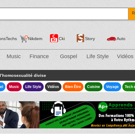
R
onsTechs
Nikdem
Cki
Story
Auto
Music
Finance
Gospel
Life Style
Vidéos
 l’homosexualité divise
el
Music
Life Style
Vidéos
Bien Être
Cuisine
Voyage
Tech 