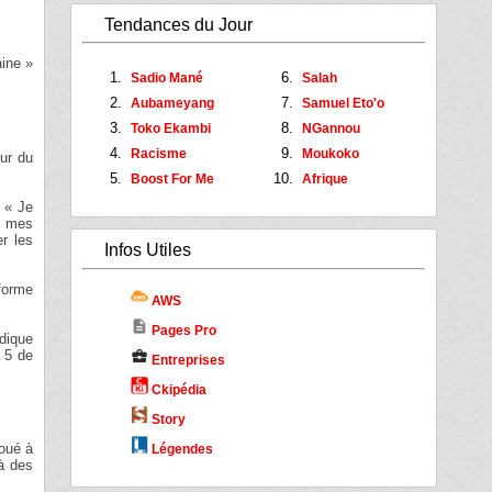
Tendances du Jour
aine »
Sadio Mané
Salah
Aubameyang
Samuel Eto'o
Toko Ekambi
NGannou
Racisme
Moukoko
eur du
Boost For Me
Afrique
 « Je
s mes
r les
Infos Utiles
forme
AWS
description
Pages Pro
idique
a 5 de
business_center
Entreprises
Ckipédia
Story
joué à
Légendes
là des