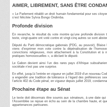
AIMER, LIBREMENT, SANS ÊTRE COND
« Le Parlement rétablit un droit humain fondamental pour ses citoyen
s’est félicitée Sylvia Bongo Ondimba.
Profonde division
En revanche, le résultat du vote montre qu’une profonde division 
texte, vingt-quatre ont voté contre et vingt-cinq autres se sont abste
Député du Parti démocratique gabonais (PDG, au pouvoir), Blaise 
viens d’exprimer mon vote contre la dépénalisation de l’homose
convictions religieuses, mon attachement à la Constitution et à
pratiques homosexuelles », a déclaré le député.
Le Gabon devient ainsi l’un des rares pays d’Afrique subsaharie
sociétale n’est pas une surprise.
En effet, jusqu’à l’entrée en vigueur en juillet 2019 d’un nouveau Cod
a engendré une tradition de tolérance à l’égard des préférences sexu
l’article 402 du Code pénal, en vigueur depuis juillet 2019, condamn
Prochaine étape au Sénat
Le texte doit désormais être soumis aux sénateurs, à une date qui n
l’Assemblée se rejoue en écho au sein de la chambre haute, et que 
appartenances partisanes.