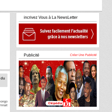
incrivez Vous à La NewsLetter
Publicité
Créer Une Publicité
 du
Bongo
mnait