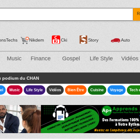
R
onsTechs
Nikdem
Cki
Story
Auto
Music
Finance
Gospel
Life Style
Vidéos
du podium du CHAN
el
Music
Life Style
Vidéos
Bien Être
Cuisine
Voyage
Tech 