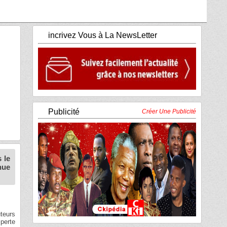
incrivez Vous à La NewsLetter
Publicité
Créer Une Publicité
 le
nue
teurs
 perte