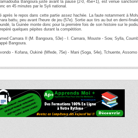
Mamadouba Bangoura juste avant la pause (2-0, 45e+1), est venue sanctionn
nc en 45 minutes par le Syli national.
ué après le repos dans cette partie assez hachée. La faute notamment à Mo
ra battu, peu avant l'heure de jeu (57e). Sortie aux tirs au but en demi-final
Yaoundé, la Guinée monte donc pour la première fois de son histoire sur le pod
 repéré quelques pépites durant la compétition.
amed Camara II (M. Bangoura, 53e) - I. Camara, Mouste - Sow, Sylla, Coum
Lappé Bangoura.
vondo - Kofana, Oukiné (Mfede, 75e) - Mani (Soga, 54e), Tchuente, Assomo 