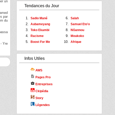
er un
Tendances du Jour
hamed
es par
Sadio Mané
Salah
ium du
Aubameyang
Samuel Eto'o
Toko Ekambi
NGannou
bassa
Racisme
Moukoko
Boost For Me
Afrique
- Yre
Infos Utiles
AWS
description
Pages Pro
business_center
Entreprises
Ckipédia
Story
Légendes