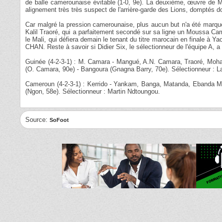
de balle camerounaise évitable (1-0, 9e). La deuxième, œuvre de 
alignement très très suspect de l'arrière-garde des Lions, domptés do
Car malgré la pression camerounaise, plus aucun but n'a été marq
Kalil Traoré, qui a parfaitement secondé sur sa ligne un Moussa Cama
le Mali, qui défiera demain le tenant du titre marocain en finale à 
CHAN. Reste à savoir si Didier Six, le sélectionneur de l'équipe A, a
Guinée (4-2-3-1) : M. Camara - Mangué, A.N. Camara, Traoré, Moh
(O. Camara, 90e) - Bangoura (Gnagna Barry, 70e). Sélectionneur : 
Cameroun (4-2-3-1) : Kerrido - Yankam, Banga, Matanda, Ebanda M
(Ngon, 58e). Sélectionneur : Martin Ndtoungou.
Source:
SoFoot