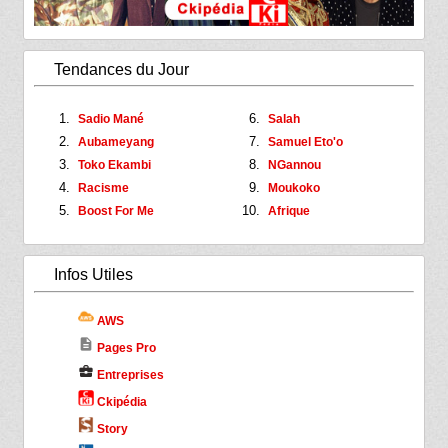
Tendances du Jour
Sadio Mané
Salah
Aubameyang
Samuel Eto'o
Toko Ekambi
NGannou
Racisme
Moukoko
Boost For Me
Afrique
Infos Utiles
AWS
description
Pages Pro
business_center
Entreprises
Ckipédia
Story