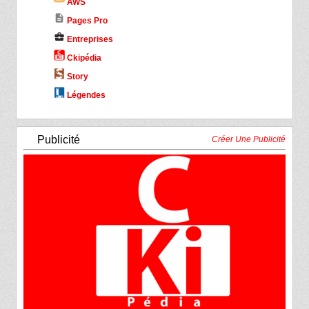
AWS
description
Pages Pro
business_center
Entreprises
Ckipédia
Story
Légendes
Publicité
Créer Une Publicité