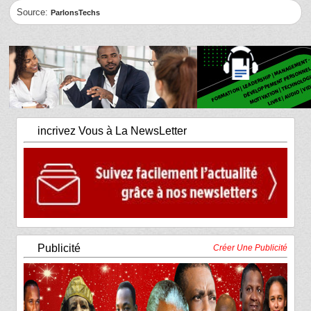
Source:
ParlonsTechs
incrivez Vous à La NewsLetter
Publicité
Créer Une Publicité