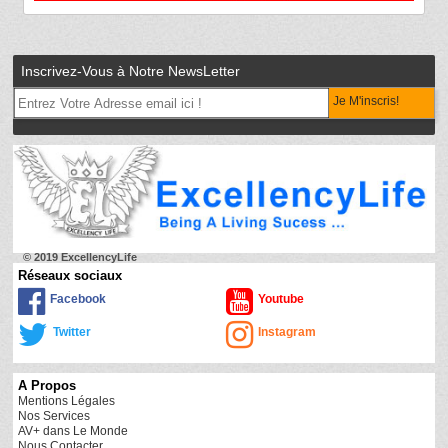
Inscrivez-Vous à Notre NewsLetter
Je M'inscris!
© 2019 ExcellencyLife
Réseaux sociaux
Facebook
Youtube
Twitter
Instagram
A Propos
Mentions Légales
Nos Services
AV+ dans Le Monde
Nous Contacter