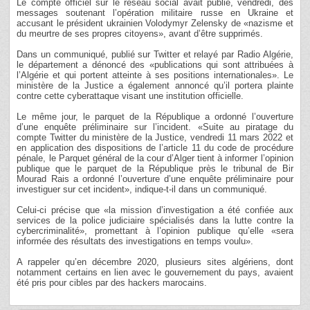
Le compte officiel sur le réseau social avait publié, vendredi, des
messages soutenant l’opération militaire russe en Ukraine et
accusant le président ukrainien Volodymyr Zelensky de «nazisme et
du meurtre de ses propres citoyens», avant d’être supprimés.
Dans un communiqué, publié sur Twitter et relayé par Radio Algérie,
le département a dénoncé des «publications qui sont attribuées à
l’Algérie et qui portent atteinte à ses positions internationales». Le
ministère de la Justice a également annoncé qu’il portera plainte
contre cette cyberattaque visant une institution officielle.
Le même jour, le parquet de la République a ordonné l’ouverture
d’une enquête préliminaire sur l’incident. «Suite au piratage du
compte Twitter du ministère de la Justice, vendredi 11 mars 2022 et
en application des dispositions de l’article 11 du code de procédure
pénale, le Parquet général de la cour d’Alger tient à informer l’opinion
publique que le parquet de la République près le tribunal de Bir
Mourad Rais a ordonné l’ouverture d’une enquête préliminaire pour
investiguer sur cet incident», indique-t-il dans un communiqué.
Celui-ci précise que «la mission d’investigation a été confiée aux
services de la police judiciaire spécialisés dans la lutte contre la
cybercriminalité», promettant à l’opinion publique qu’elle «sera
informée des résultats des investigations en temps voulu».
A rappeler qu’en décembre 2020, plusieurs sites algériens, dont
notamment certains en lien avec le gouvernement du pays, avaient
été pris pour cibles par des hackers marocains.