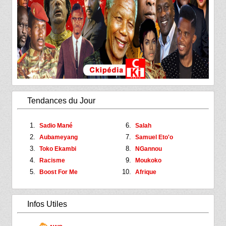
Tendances du Jour
Sadio Mané
Salah
Aubameyang
Samuel Eto'o
Toko Ekambi
NGannou
Racisme
Moukoko
Boost For Me
Afrique
Infos Utiles