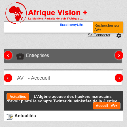
Rechercher sur
AV+
Se Connecter
settings
‹
›
business_center
Entreprises
‹
›
AV+ - Acccueil
| L’Algérie accuse des hackers marocains
Actualités
d’avoir piraté le compte Twitter du ministère de la Justice
Accueil - AV+
Actualités