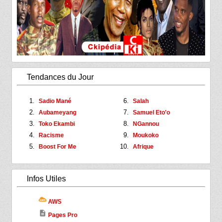
Tendances du Jour
Sadio Mané
Salah
Aubameyang
Samuel Eto'o
Toko Ekambi
NGannou
Racisme
Moukoko
Boost For Me
Afrique
Infos Utiles
AWS
description
Pages Pro