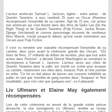
L'acteur américain Samuel L. Jackson, égérie - entre autres - de
Quentin Tarantino, a reçu vendredi 25 mars un Oscar d'honneur
récompensant l'ensemble de sa carrière. Âgé de 73 ans, cet acteur
noir américain qui s'est illustré dans des films de Spike Lee (Do the
Right Thing) et de Quentin Tarantino (Pulp Fiction, Jackie Brown,
Django Unchained) et comme personnage récurrent de nombreux
films Marvel, n'avait jusque-là obtenu qu'une seule nomination aux
Oscars pour Pulp Fiction.
Il s'est vu remettre une statuette récompensant l'ensemble de sa
carrière, deux jours avant la cérémonie grande des Oscars. ''152
titres de films, 27 milliards de dollars de recettes, plus que tout autre
acteur dans l'histoire'', a déclaré Denzel Washington en remettant la
récompense à Samuel L. Jackson. L'acteur, assis aux côtés de
Quentin Tarantino dans la salle, est monté sur scène pour évoquer
sa carrière, notamment ses rôles dans Jurassic Park et Une journée
en enfer. ''Ce fut un réel plaisir de laisser une souvenir indélébile au
public en tant que 'membre de gang numéro deux', 'braqueur' et 'Noir
inoubliable', pour n'en citer que quelques-uns'', a-t-il plaisanté.
Liv Ullmann et Elaine May également
récompensées
Lors de cette cérémonie en amont de la grande soirée prévue
dimanche, la star norvégienne Liv Ullmann, révélée au niveau