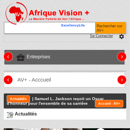
Rechercher sur
AV+
Se Connecter
settings
‹
›
business_center
Entreprises
‹
›
AV+ - Acccueil
| Samuel L. Jackson reçoit un Oscar
Actualités
d'honneur pour l'ensemble de sa carrière
Accueil - AV+
Actualités