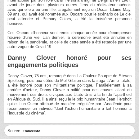
international par son rôle dans Persona d'Ingmar Bergman en 1967,
avant de jouer dans plusieurs autres films du réalisateur suédois
avec qui elle a eu une fille, a également reçu un Oscar. Elaine May,
89 ans, qui avait été nommée aux Oscars pour le scénario de Le ciel
peut attendre et Primary Colors, a été la troisième personne
honorée.
Ces Oscars d'honneur sont remis chaque année pour récompenser
l'œuvre d'une vie. L'an dernier, la cérémonie avait été annulée en
raison de la pandémie, et celle de cette année a été retardée par une
autre vague de Covid-19.
Danny Glover honoré pour ses
engagements politiques
Danny Glover, 75 ans, remarqué dans La Couleur Pourpre de Steven
Spielberg, puis aux côtés de Mel Gibson dans la saga L'Arme fatale,
a été honoré pour son militantisme politique. Parallèlement à sa
carrière d'acteur, Danny Glover a milité pour des causes allant du
mouvement des droits civiques aux États-Unis à la fin de l'apartheid
en Afrique du Sud. Il a ainsi reçu le le prix humanitaire Jean Hersholt
qui est un Oscar attribué de manière irrégulière par l'Académie pour
récompenser un individu ''dont l'action humanitaire a fait honneur à
l'industrie du cinéma''.
Source:
FranceInfo