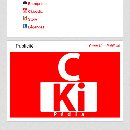
business_center
Entreprises
Ckipédia
Story
Légendes
Publicité
Créer Une Publicité