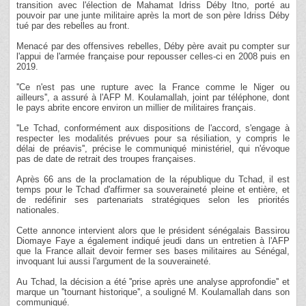
transition avec l'élection de Mahamat Idriss Déby Itno, porté au
pouvoir par une junte militaire après la mort de son père Idriss Déby
tué par des rebelles au front.
Menacé par des offensives rebelles, Déby père avait pu compter sur
l'appui de l'armée française pour repousser celles-ci en 2008 puis en
2019.
''Ce n'est pas une rupture avec la France comme le Niger ou
ailleurs'', a assuré à l'AFP M. Koulamallah, joint par téléphone, dont
le pays abrite encore environ un millier de militaires français.
''Le Tchad, conformément aux dispositions de l'accord, s'engage à
respecter les modalités prévues pour sa résiliation, y compris le
délai de préavis'', précise le communiqué ministériel, qui n'évoque
pas de date de retrait des troupes françaises.
Après 66 ans de la proclamation de la république du Tchad, il est
temps pour le Tchad d'affirmer sa souveraineté pleine et entière, et
de redéfinir ses partenariats stratégiques selon les priorités
nationales.
Cette annonce intervient alors que le président sénégalais Bassirou
Diomaye Faye a également indiqué jeudi dans un entretien à l'AFP
que la France allait devoir fermer ses bases militaires au Sénégal,
invoquant lui aussi l'argument de la souveraineté.
Au Tchad, la décision a été ''prise après une analyse approfondie'' et
marque un ''tournant historique'', a souligné M. Koulamallah dans son
communiqué.