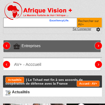
Rechercher sur
AV+
Se Connecter
settings
‹
›
business_center
Entreprises
‹
›
AV+ - Acccueil
| Le Tchad met fin à ses accords de
Actualités
coopération de défense avec la France
Accueil - AV+
Actualités