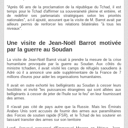
''Après 66 ans de la proclamation de la république du Tchad, il est
temps pour le Tchad d'affirmer sa souveraineté pleine et entière, et
de redéfinir ses partenariats stratégiques selon les priorités
nationales'', a-t-il ajouté, assurant que la visite de M. Barrot avait par
ailleurs permis de renforcer les relations bilatérales ''à tous les
niveaux''.
Une visite de Jean-Noël Barrot motivée
par la guerre au Soudan
La visite de Jean-Noël Barrot visait à prendre la mesure de la crise
humanitaire provoquée par la guerre au Soudan. Aux côtés du
ministre tchadien, il avait visité les camps de réfugiés saoudiens à
Adré où il a annoncé une aide supplémentaire de la France de 7
millions d'euros pour aider les organisations humanitaires.
Il avait en outre exhorté les belligérants au Soudan à cesser leurs
hostilités et invité ''les puissances étrangères qui sont alliées aux
belligérants à cesser de jeter de l'huile sur le feu'' en leur fournissant
des armes.
Il n'avait pas cité de pays autre que la Russie. Mais les Émirats
Arabes Unis sont accusés de fournir des armes aux paramilitaires
des Forces de soutien rapide (FSR), et le Tchad de les soutenir en
laissant transiter des armes sur son territoire