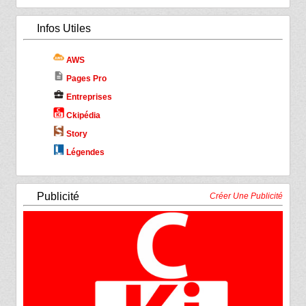
Infos Utiles
AWS
description
Pages Pro
business_center
Entreprises
Ckipédia
Story
Légendes
Publicité
Créer Une Publicité