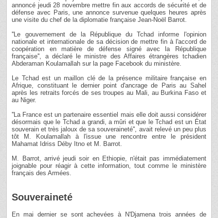
annoncé jeudi 28 novembre mettre fin aux accords de sécurité et de
défense avec Paris, une annonce survenue quelques heures après
une visite du chef de la diplomatie française Jean-Noël Barrot.
''Le gouvernement de la République du Tchad informe l'opinion
nationale et internationale de sa décision de mettre fin à l'accord de
coopération en matière de défense signé avec la République
française'', a déclaré le ministre des Affaires étrangères tchadien
Abderaman Koulamallah sur la page Facebook du ministère.
Le Tchad est un maillon clé de la présence militaire française en
Afrique, constituant le dernier point d'ancrage de Paris au Sahel
après les retraits forcés de ses troupes au Mali, au Burkina Faso et
au Niger.
''La France est un partenaire essentiel mais elle doit aussi considérer
désormais que le Tchad a grandi, a mûri et que le Tchad est un État
souverain et très jaloux de sa souveraineté'', avait relevé un peu plus
tôt M. Koulamallah à l'issue une rencontre entre le président
Mahamat Idriss Déby Itno et M. Barrot.
M. Barrot, arrivé jeudi soir en Ethiopie, n'était pas immédiatement
joignable pour réagir à cette information, tout comme le ministère
français des Armées.
Souveraineté
En mai dernier se sont achevées à N'Djamena trois années de