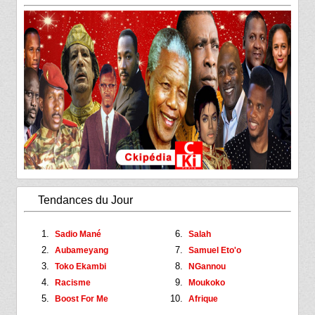
Tendances du Jour
Sadio Mané
Salah
Aubameyang
Samuel Eto'o
Toko Ekambi
NGannou
Racisme
Moukoko
Boost For Me
Afrique