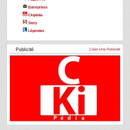
business_center
Entreprises
Ckipédia
Story
Légendes
Publicité
Créer Une Publicité