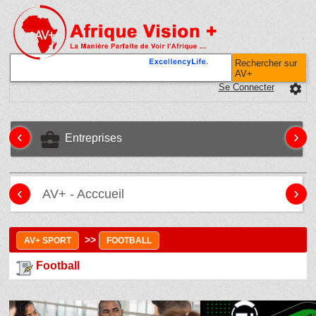
Rechercher sur
AV+
Se Connecter
settings
‹
›
business_center
Entreprises
‹
›
AV+ - Acccueil
>>
AV+ SPORT
FOOTBALL
Football