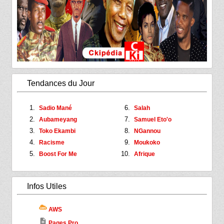
Tendances du Jour
Sadio Mané
Salah
Aubameyang
Samuel Eto'o
Toko Ekambi
NGannou
Racisme
Moukoko
Boost For Me
Afrique
Infos Utiles
AWS
description
Pages Pro