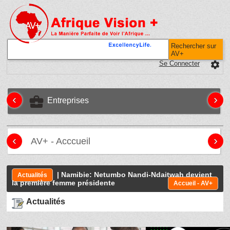
Rechercher sur
AV+
Se Connecter
settings
‹
›
business_center
Entreprises
‹
›
AV+ - Acccueil
| Namibie: Netumbo Nandi-Ndaitwah devient
Actualités
la première femme présidente
Accueil - AV+
Actualités