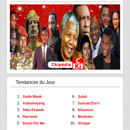
Tendances du Jour
Sadio Mané
Salah
Aubameyang
Samuel Eto'o
Toko Ekambi
NGannou
Racisme
Moukoko
Boost For Me
Afrique