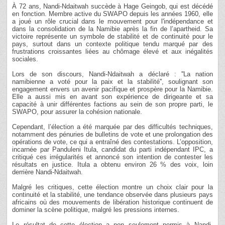
À 72 ans, Nandi-Ndaitwah succède à Hage Geingob, qui est décédé
en fonction. Membre active du SWAPO depuis les années 1960, elle
a joué un rôle crucial dans le mouvement pour l'indépendance et
dans la consolidation de la Namibie après la fin de l’apartheid. Sa
victoire représente un symbole de stabilité et de continuité pour le
pays, surtout dans un contexte politique tendu marqué par des
frustrations croissantes liées au chômage élevé et aux inégalités
sociales.
Lors de son discours, Nandi-Ndaitwah a déclaré : ''La nation
namibienne a voté pour la paix et la stabilité'', soulignant son
engagement envers un avenir pacifique et prospère pour la Namibie.
Elle a aussi mis en avant son expérience de dirigeante et sa
capacité à unir différentes factions au sein de son propre parti, le
SWAPO, pour assurer la cohésion nationale.
Cependant, l’élection a été marquée par des difficultés techniques,
notamment des pénuries de bulletins de vote et une prolongation des
opérations de vote, ce qui a entraîné des contestations. L’opposition,
incarnée par Panduleni Itula, candidat du parti indépendant IPC, a
critiqué ces irrégularités et annoncé son intention de contester les
résultats en justice. Itula a obtenu environ 26 % des voix, loin
derrière Nandi-Ndaitwah.
Malgré les critiques, cette élection montre un choix clair pour la
continuité et la stabilité, une tendance observée dans plusieurs pays
africains où des mouvements de libération historique continuent de
dominer la scène politique, malgré les pressions internes.
Le résultat de cette élection a non seulement permis à Nandi-