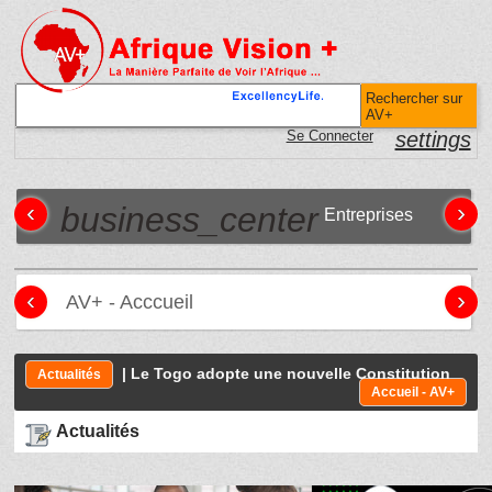
Rechercher sur
AV+
Se Connecter
settings
‹
›
business_center
Entreprises
‹
›
AV+ - Acccueil
| Le Togo adopte une nouvelle Constitution
Actualités
Accueil - AV+
Actualités