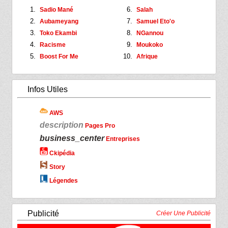
Sadio Mané
Salah
Aubameyang
Samuel Eto'o
Toko Ekambi
NGannou
Racisme
Moukoko
Boost For Me
Afrique
Infos Utiles
AWS
description
Pages Pro
business_center
Entreprises
Ckipédia
Story
Légendes
Publicité
Créer Une Publicité