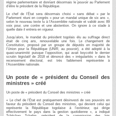
régime parlementaire et donnant désormais le pouvoir au Parlement
d’élire le président de la République.
Le chef de l’État sera désormais choisi « sans débat » par le
Parlement réuni en congrès « pour un mandat unique de six ans »,
selon le nouveau texte lu à l’Assemblée nationale et validé avec 89
voix pour, une contre et une abstention. On ignore à ce stade à
quelle date il entrera en vigueur.
Jusqu’alors, le mandat du président togolais élu au suffrage direct
était de cinq ans, renouvelable une fois. Le changement de
Constitution, proposé par un groupe de députés en majorité de
l’Union pour la République (UNIR, au pouvoir), a été adopté à la
quasi-unanimité puisque l’opposition, qui avait boycotté le dernier
scrutin législatif de 2018 et dénoncé des « irrégularités » dans le
recensement électoral, est très faiblement représentée à
l’Assemblée nationale.
Un poste de « président du Conseil des
ministres » créé
Un poste de « président du Conseil des ministres » créé
« Le chef de l’État est pratiquement désinvesti de ses pouvoirs en
faveur du président du Conseil des ministres, qui devient celui qui
représente la République togolaise à l’extérieur, qui dirige
effectivement le pays dans la gestion quotidienne », a indiqué
Tchitchao Tchalim, président de la commission des lois