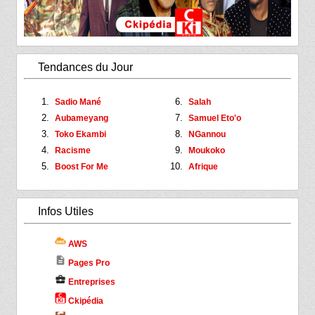
Tendances du Jour
Sadio Mané
Salah
Aubameyang
Samuel Eto'o
Toko Ekambi
NGannou
Racisme
Moukoko
Boost For Me
Afrique
Infos Utiles
AWS
description
Pages Pro
business_center
Entreprises
Ckipédia