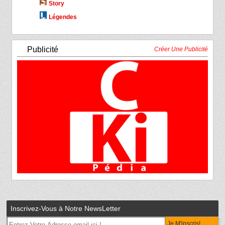
Story
Légendes
Publicité
Créer Une Publicité
Inscrivez-Vous à Notre NewsLetter
Je M'inscris!