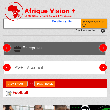
Rechercher sur
AV+
Se Connecter
settings
‹
›
business_center
Entreprises
‹
›
AV+ - Acccueil
>>
AV+ SPORT
FOOTBALL
Football