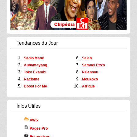
Tendances du Jour
Sadio Mané
Salah
Aubameyang
Samuel Eto'o
Toko Ekambi
NGannou
Racisme
Moukoko
Boost For Me
Afrique
Infos Utiles
AWS
description
Pages Pro
business_center
Entreprises