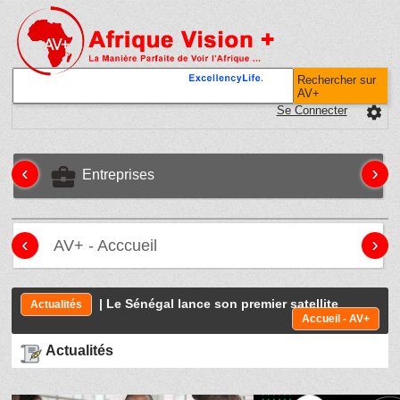
Rechercher sur
AV+
Se Connecter
settings
‹
›
business_center
Entreprises
‹
›
AV+ - Acccueil
| Le Sénégal lance son premier satellite
Actualités
Accueil - AV+
Actualités