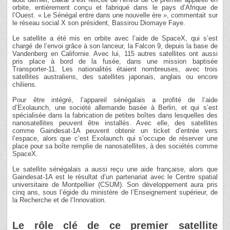
orbite, entièrement conçu et fabriqué dans le pays d’Afrique de
l’Ouest. « Le Sénégal entre dans une nouvelle ère », commentait sur
le réseau social X son président, Bassirou Diomaye Faye.
Le satellite a été mis en orbite avec l’aide de SpaceX, qui s’est
chargé de l’envoi grâce à son lanceur, la Falcon 9, depuis la base de
Vandenberg en Californie. Avec lui, 115 autres satellites ont aussi
pris place à bord de la fusée, dans une mission baptisée
Transporter-11. Les nationalités étaient nombreuses, avec trois
satellites australiens, des satellites japonais, anglais ou encore
chiliens.
Pour être intégré, l’appareil sénégalais a profité de l’aide
d’Exolaunch, une société allemande basée à Berlin, et qui s’est
spécialisée dans la fabrication de petites boîtes dans lesquelles des
nanosatellites peuvent être installés. Avec elle, des satellites
comme Gaindesat-1A peuvent obtenir un ticket d’entrée vers
l’espace, alors que c’est Exolaunch qui s’occupe de réserver une
place pour sa boîte remplie de nanosatellites, à des sociétés comme
SpaceX.
Le satellite sénégalais a aussi reçu une aide française, alors que
Gaindesat-1A est le résultat d’un partenariat avec le Centre spatial
universitaire de Montpellier (CSUM). Son développement aura pris
cinq ans, sous l’égide du ministère de l’Enseignement supérieur, de
la Recherche et de l’Innovation.
Le rôle clé de ce premier satellite