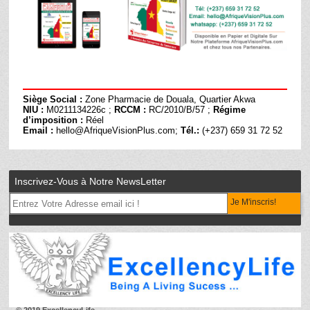
Siège Social :
Zone Pharmacie de Douala, Quartier Akwa
NIU :
M0211134226c ;
RCCM :
RC/2010/B/57 ;
Régime
d’imposition :
Réel
Email :
hello@AfriqueVisionPlus.com;
Tél.:
(+237) 659 31 72 52
Inscrivez-Vous à Notre NewsLetter
Je M'inscris!