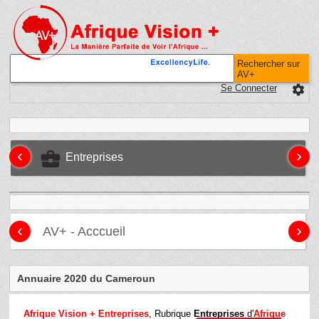
Rechercher sur
AV+
Se Connecter
settings
‹
›
business_center
Entreprises
‹
›
AV+ - Acccueil
Annuaire 2020 du Cameroun
Afrique Vision + Entreprises
, Rubrique
Entreprises
d'
Afrique