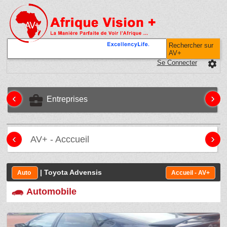
Rechercher sur
AV+
Se Connecter
settings
‹
›
business_center
Entreprises
‹
›
AV+ - Acccueil
| Toyota Advensis
Auto
Accueil - AV+
Automobile