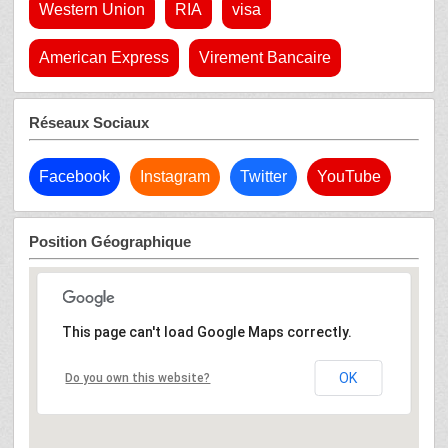
Western Union
RIA
visa
American Express
Virement Bancaire
Réseaux Sociaux
Facebook
Instagram
Twitter
YouTube
Position Géographique
This page can't load Google Maps correctly.
OK
Do you own this website?