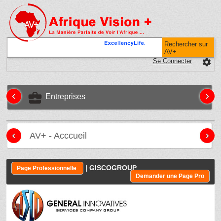
Rechercher sur
AV+
Se Connecter
settings
‹
›
business_center
Entreprises
‹
›
AV+ - Acccueil
| GISCOGROUP
Page Professionnelle
Demander une Page Pro