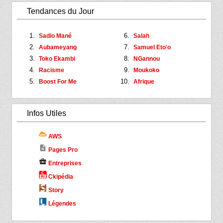
Tendances du Jour
Sadio Mané
Salah
Aubameyang
Samuel Eto'o
Toko Ekambi
NGannou
Racisme
Moukoko
Boost For Me
Afrique
Infos Utiles
AWS
description
Pages Pro
business_center
Entreprises
Ckipédia
Story
Légendes