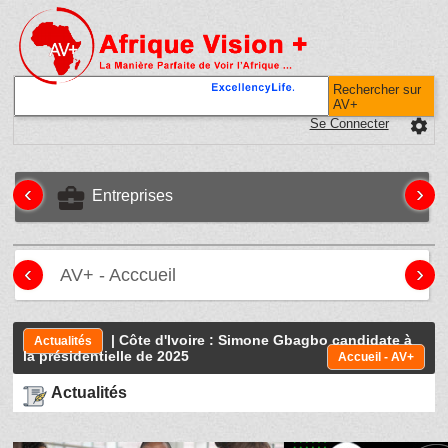
Rechercher sur
AV+
Se Connecter
settings
‹
›
business_center
Entreprises
‹
›
AV+ - Acccueil
| Côte d'Ivoire : Simone Gbagbo candidate à
Actualités
la présidentielle de 2025
Accueil - AV+
Actualités