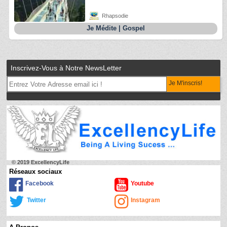
Rhapsodie
Je Médite
|
Gospel
Inscrivez-Vous à Notre NewsLetter
Je M'inscris!
© 2019 ExcellencyLife
Réseaux sociaux
Facebook
Youtube
Twitter
Instagram