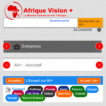
Rechercher sur
AV+
Se Connecter
settings
‹
›
business_center
Entreprises
‹
›
AV+ - Acccueil
| Gospel sur AV+
Actualités
Accueil - AV+
Gospel
Politique
People
Sport
Finance
Gospel
Music
Life Style
Vidéos
Bien Être
Cuisine
Voyage
Tech et Science