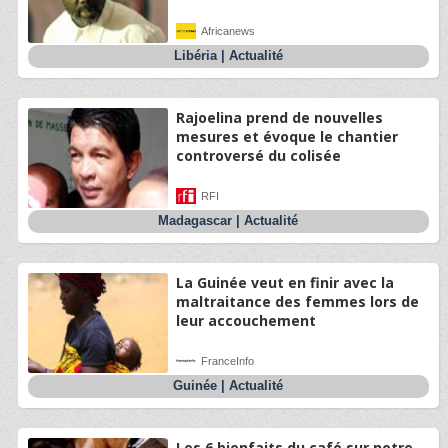
Africanews
Libéria
|
Actualité
Rajoelina prend de nouvelles
mesures et évoque le chantier
controversé du colisée
RFI
Madagascar
|
Actualité
La Guinée veut en finir avec la
maltraitance des femmes lors de
leur accouchement
FranceInfo
Guinée
|
Actualité
Les 6 bienfaits du café sur notre