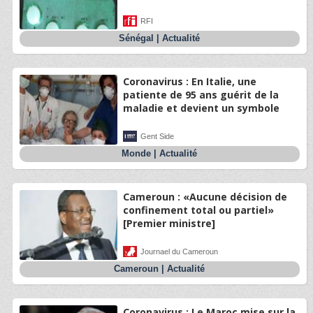
RFI
Sénégal
|
Actualité
Coronavirus : En Italie, une
patiente de 95 ans guérit de la
maladie et devient un symbole
Gent Side
Monde
|
Actualité
Cameroun : «Aucune décision de
confinement total ou partiel»
[Premier ministre]
Journael du Cameroun
Cameroun
|
Actualité
Coronavirus : Le Maroc mise sur la