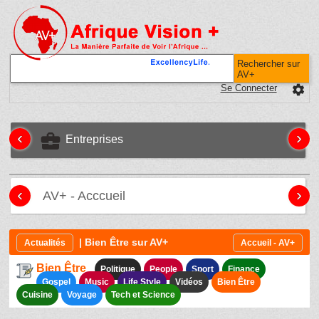
Rechercher sur
AV+
Se Connecter
settings
‹
›
business_center
Entreprises
‹
›
AV+ - Acccueil
| Bien Être sur AV+
Actualités
Accueil - AV+
Bien Être
Politique
People
Sport
Finance
Gospel
Music
Life Style
Vidéos
Bien Être
Cuisine
Voyage
Tech et Science