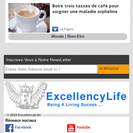
Boire trois tasses de café pour
soigner une maladie orpheline
Le Figaro
Monde
|
Bien-Etre
Inscrivez-Vous à Notre NewsLetter
Je M'inscris!
© 2019 ExcellencyLife
Réseaux sociaux
Facebook
Youtube