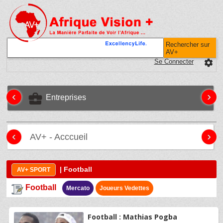
Rechercher sur
AV+
Se Connecter
settings
‹
›
business_center
Entreprises
‹
›
AV+ - Acccueil
| Football
AV+ SPORT
Football
Mercato
Joueurs Vedettes
Football : Mathias Pogba