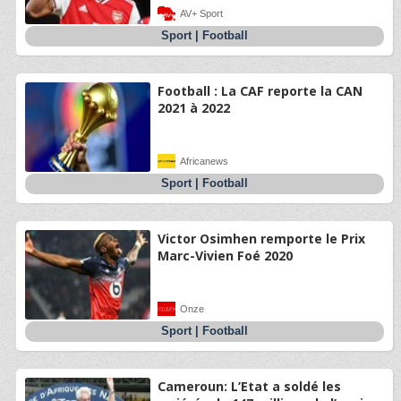
AV+ Sport
Sport
|
Football
Football : La CAF reporte la CAN
2021 à 2022
Africanews
Sport
|
Football
Victor Osimhen remporte le Prix
Marc-Vivien Foé 2020
Onze
Sport
|
Football
Cameroun: L’Etat a soldé les