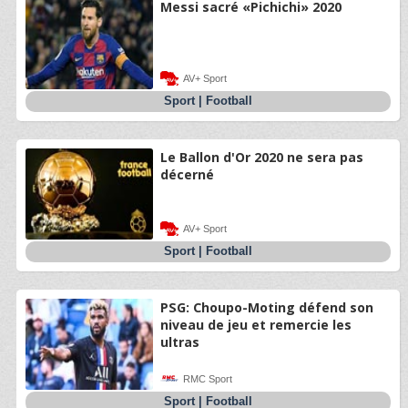
Messi sacré «Pichichi» 2020
AV+ Sport
Sport
|
Football
Le Ballon d'Or 2020 ne sera pas
décerné
AV+ Sport
Sport
|
Football
PSG: Choupo-Moting défend son
niveau de jeu et remercie les
ultras
RMC Sport
Sport
|
Football