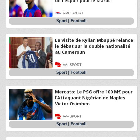
de l'espoir pour le Maroc
RMC SPORT
Sport
|
Football
La visite de Kylian Mbappé relance
le débat sur la double nationalité
au Cameroun
AV+ SPORT
Sport
|
Football
Mercato: Le PSG offre 100 M€ pour
l’Attaquant Nigérian de Naples
Victor Osimhen
AV+ SPORT
Sport
|
Football